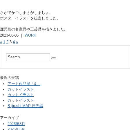
さがでかごしまさがしましょ。
ポスターイラストを担当しました。
鹿児島の名産品や工芸品を描きました。
2023-08-06 ｜
WORK
«
1
2
3
4
»
最近の投稿
アート作品展「&」
カットイラスト
カットイラスト
カットイラスト
B-jirushi MAP 日光編
アーカイブ
2026年8月
2026年6月