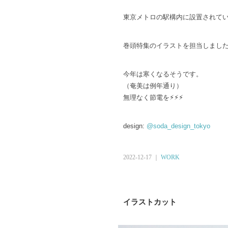
東京メトロの駅構内に設置されて
巻頭特集のイラストを担当しまし
今年は寒くなるそうです。
（奄美は例年通り）
無理なく節電を⚡︎⚡︎⚡︎
design:
@soda_design_tokyo
2022-12-17 ｜
WORK
イラストカット