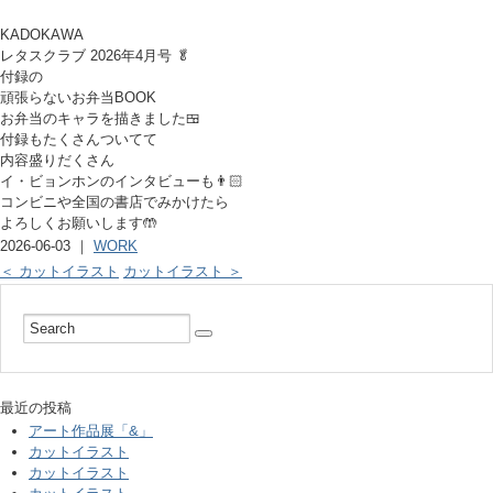
KADOKAWA
レタスクラブ 2026年4月号 🥬
付録の
頑張らないお弁当BOOK
お弁当のキャラを描きました🍱
付録もたくさんついてて
内容盛りだくさん
イ・ビョンホンのインタビューも👨🏻
コンビニや全国の書店でみかけたら
よろしくお願いします🤲
2026-06-03 ｜
WORK
＜ カットイラスト
カットイラスト ＞
最近の投稿
アート作品展「&」
カットイラスト
カットイラスト